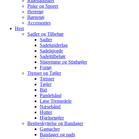
Ridehandsker
Piske og Sporer
Herretøj
Børnetøj
Accessories
Hest
Sadler og Tilbehør
Sadler
Sadelunderlag
Sadelgjorde
Sadeltilbehør
Stigremme og Stigbøjler
Fortøj
Trenser og Tøjler
Trenser
Tøjler
Bid
Pandebånd
Løse Trensedele
Næsebånd
Hutter
Hjælpetøjler
Benbeskyttelse og Bandager
Gamacher
Bandager og pads