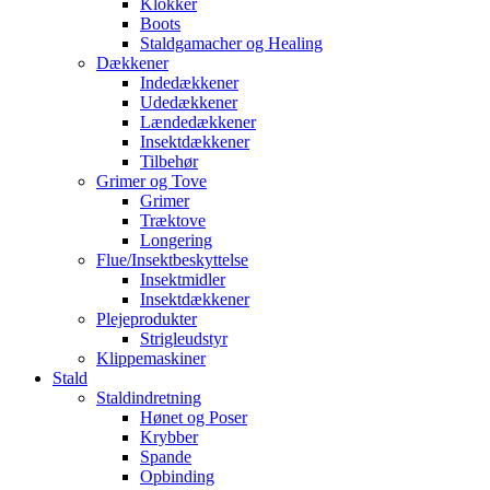
Klokker
Boots
Staldgamacher og Healing
Dækkener
Indedækkener
Udedækkener
Lændedækkener
Insektdækkener
Tilbehør
Grimer og Tove
Grimer
Træktove
Longering
Flue/Insektbeskyttelse
Insektmidler
Insektdækkener
Plejeprodukter
Strigleudstyr
Klippemaskiner
Stald
Staldindretning
Hønet og Poser
Krybber
Spande
Opbinding