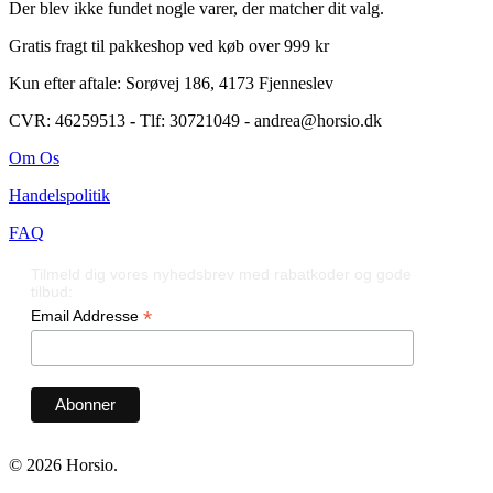
Der blev ikke fundet nogle varer, der matcher dit valg.
Gratis fragt til pakkeshop ved køb over 999 kr
Kun efter aftale: Sorøvej 186, 4173 Fjenneslev
CVR: 46259513
-
Tlf: 30721049 - andrea@horsio.dk
Om Os
Handelspolitik
FAQ
Tilmeld dig vores nyhedsbrev med rabatkoder og gode
tilbud:
*
Email Addresse
© 2026 Horsio.