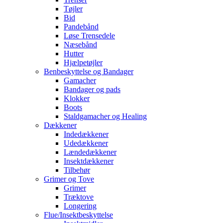
Tøjler
Bid
Pandebånd
Løse Trensedele
Næsebånd
Hutter
Hjælpetøjler
Benbeskyttelse og Bandager
Gamacher
Bandager og pads
Klokker
Boots
Staldgamacher og Healing
Dækkener
Indedækkener
Udedækkener
Lændedækkener
Insektdækkener
Tilbehør
Grimer og Tove
Grimer
Træktove
Longering
Flue/Insektbeskyttelse