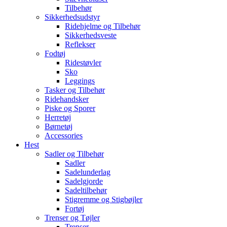
Tilbehør
Sikkerhedsudstyr
Ridehjelme og Tilbehør
Sikkerhedsveste
Reflekser
Fodtøj
Ridestøvler
Sko
Leggings
Tasker og Tilbehør
Ridehandsker
Piske og Sporer
Herretøj
Børnetøj
Accessories
Hest
Sadler og Tilbehør
Sadler
Sadelunderlag
Sadelgjorde
Sadeltilbehør
Stigremme og Stigbøjler
Fortøj
Trenser og Tøjler
Trenser