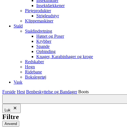
Insektmidler
Insektdækkener
Plejeprodukter
Strigleudstyr
Klippemaskiner
Stald
Staldindretning
Hønet og Poser
Krybber
Spande
Opbinding
Knager, Karabinhager og kroge
Redskaber
Hegn
Ridebane
Bokslegetøj
Vask
Forside
Hest
Benbeskyttelse og Bandager
Boots
Luk
Filtre
Anvend