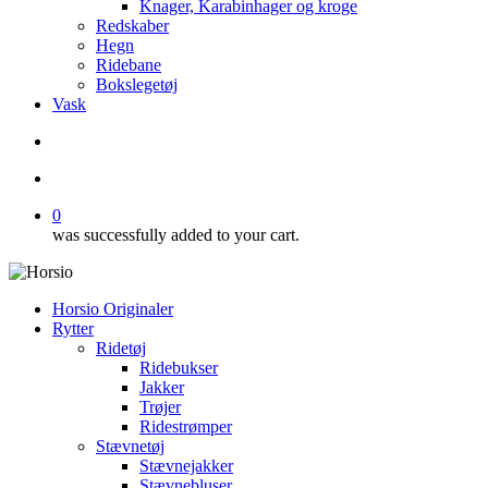
Knager, Karabinhager og kroge
Redskaber
Hegn
Ridebane
Bokslegetøj
Vask
search
account
0
was successfully added to your cart.
Horsio Originaler
Rytter
Ridetøj
Ridebukser
Jakker
Trøjer
Ridestrømper
Stævnetøj
Stævnejakker
Stævnebluser