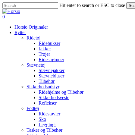
Skip
Hit enter to search or ESC to close
Sea
to
Close
main
Search
search
account
0
content
Menu
Horsio Originaler
Rytter
Ridetøj
Ridebukser
Jakker
Trøjer
Ridestrømper
Stævnetøj
Stævnejakker
Stævnebluser
Tilbehør
Sikkerhedsudstyr
Ridehjelme og Tilbehør
Sikkerhedsveste
Reflekser
Fodtøj
Ridestøvler
Sko
Leggings
Tasker og Tilbehør