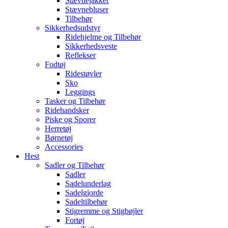
Stævnejakker
Stævnebluser
Tilbehør
Sikkerhedsudstyr
Ridehjelme og Tilbehør
Sikkerhedsveste
Reflekser
Fodtøj
Ridestøvler
Sko
Leggings
Tasker og Tilbehør
Ridehandsker
Piske og Sporer
Herretøj
Børnetøj
Accessories
Hest
Sadler og Tilbehør
Sadler
Sadelunderlag
Sadelgjorde
Sadeltilbehør
Stigremme og Stigbøjler
Fortøj