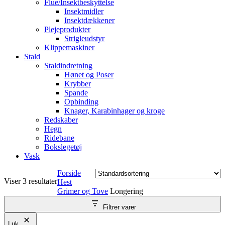
Flue/Insektbeskyttelse
Insektmidler
Insektdækkener
Plejeprodukter
Strigleudstyr
Klippemaskiner
Stald
Staldindretning
Hønet og Poser
Krybber
Spande
Opbinding
Knager, Karabinhager og kroge
Redskaber
Hegn
Ridebane
Bokslegetøj
Vask
Forside
Viser 3 resultater
Hest
Grimer og Tove
Longering
Filtrer varer
Luk