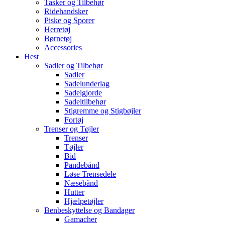
Tasker og Tilbehør
Ridehandsker
Piske og Sporer
Herretøj
Børnetøj
Accessories
Hest
Sadler og Tilbehør
Sadler
Sadelunderlag
Sadelgjorde
Sadeltilbehør
Stigremme og Stigbøjler
Fortøj
Trenser og Tøjler
Trenser
Tøjler
Bid
Pandebånd
Løse Trensedele
Næsebånd
Hutter
Hjælpetøjler
Benbeskyttelse og Bandager
Gamacher