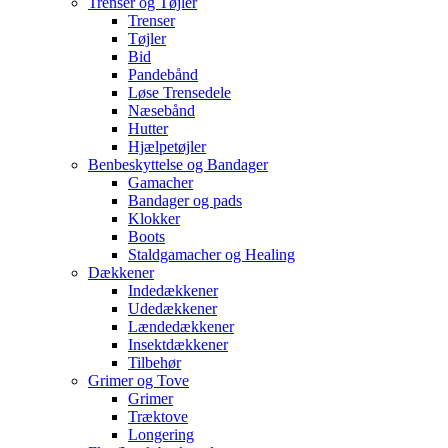
Trenser og Tøjler
Trenser
Tøjler
Bid
Pandebånd
Løse Trensedele
Næsebånd
Hutter
Hjælpetøjler
Benbeskyttelse og Bandager
Gamacher
Bandager og pads
Klokker
Boots
Staldgamacher og Healing
Dækkener
Indedækkener
Udedækkener
Lændedækkener
Insektdækkener
Tilbehør
Grimer og Tove
Grimer
Træktove
Longering