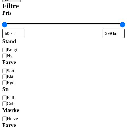
Filtre
Pris
Stand
Stand
Brugt
Nyt
Farve
Farve
Sort
Blå
Rød
Str
Str
Full
Cob
Mærke
Mærke
Horze
Farve