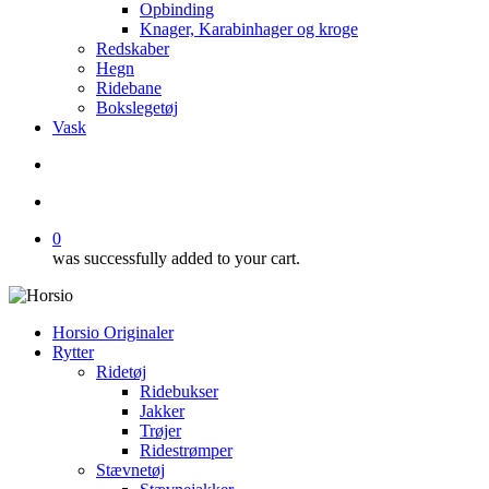
Opbinding
Knager, Karabinhager og kroge
Redskaber
Hegn
Ridebane
Bokslegetøj
Vask
search
account
0
was successfully added to your cart.
Horsio Originaler
Rytter
Ridetøj
Ridebukser
Jakker
Trøjer
Ridestrømper
Stævnetøj