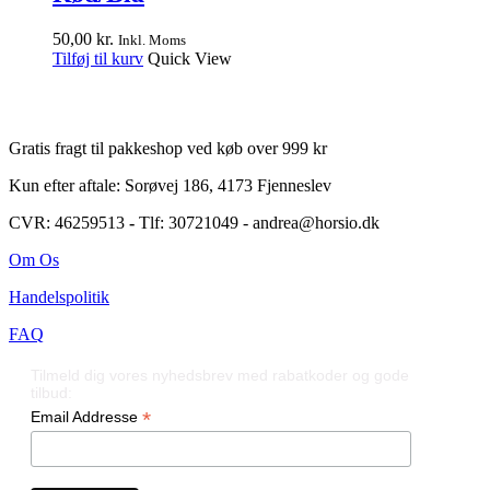
50,00
kr.
Inkl. Moms
Tilføj til kurv
Quick View
Gratis fragt til pakkeshop ved køb over 999 kr
Kun efter aftale: Sorøvej 186, 4173 Fjenneslev
CVR: 46259513
-
Tlf: 30721049 - andrea@horsio.dk
Om Os
Handelspolitik
FAQ
Tilmeld dig vores nyhedsbrev med rabatkoder og gode
tilbud:
*
Email Addresse