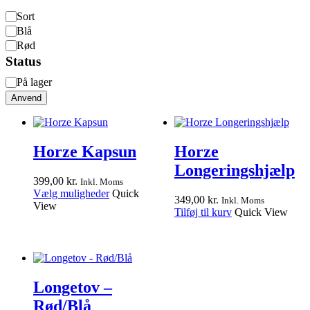
Farve
Sort
Blå
Rød
Status
Status
På lager
Anvend
Horze Kapsun
Horze
Longeringshjælp
399,00
kr.
Inkl. Moms
Dette
Vælg muligheder
Quick
349,00
kr.
Inkl. Moms
vare
View
Tilføj til kurv
Quick View
har
flere
varianter.
Mulighederne
kan
vælges
Longetov –
på
Rød/Blå
varesiden