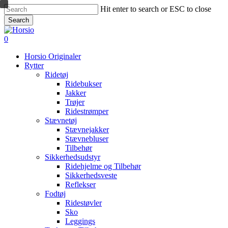
Skip
Hit enter to search or ESC to close
to
Search
main
Close
content
Search
search
account
0
Menu
Horsio Originaler
Rytter
Ridetøj
Ridebukser
Jakker
Trøjer
Ridestrømper
Stævnetøj
Stævnejakker
Stævnebluser
Tilbehør
Sikkerhedsudstyr
Ridehjelme og Tilbehør
Sikkerhedsveste
Reflekser
Fodtøj
Ridestøvler
Sko
Leggings