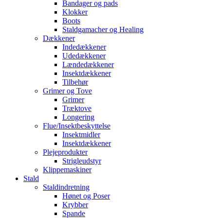
Bandager og pads
Klokker
Boots
Staldgamacher og Healing
Dækkener
Indedækkener
Udedækkener
Lændedækkener
Insektdækkener
Tilbehør
Grimer og Tove
Grimer
Træktove
Longering
Flue/Insektbeskyttelse
Insektmidler
Insektdækkener
Plejeprodukter
Strigleudstyr
Klippemaskiner
Stald
Staldindretning
Hønet og Poser
Krybber
Spande