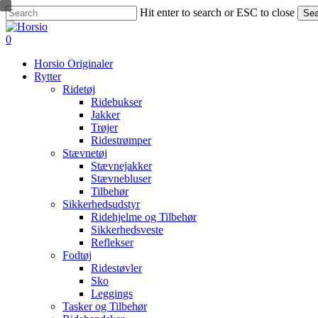
Skip
Hit enter to search or ESC to close
Sea
to
Close
main
Search
search
account
0
content
Menu
Horsio Originaler
Rytter
Ridetøj
Ridebukser
Jakker
Trøjer
Ridestrømper
Stævnetøj
Stævnejakker
Stævnebluser
Tilbehør
Sikkerhedsudstyr
Ridehjelme og Tilbehør
Sikkerhedsveste
Reflekser
Fodtøj
Ridestøvler
Sko
Leggings
Tasker og Tilbehør