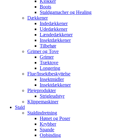
Klokker
Boots
Staldgamacher og Healing
Dækkener
Indedækkener
Udedækkener
Lændedækkener
Insektdækkener
Tilbehør
Grimer og Tove
Grimer
Træktove
Longering
Flue/Insektbeskyttelse
Insektmidler
Insektdækkener
Plejeprodukter
Strigleudstyr
Klippemaskiner
Stald
Staldindretning
Hønet og Poser
Krybber
Spande
Opbinding