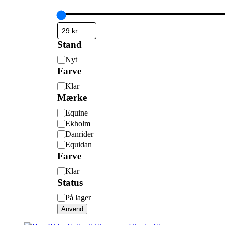
Stand
Stand
Nyt
Farve
Farve
Klar
Mærke
Mærke
Equine
Ekholm
Danrider
Equidan
Farve
Farve
Klar
Status
Status
På lager
Anvend