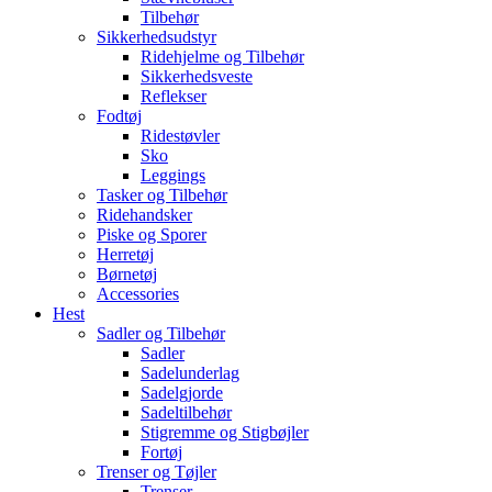
Tilbehør
Sikkerhedsudstyr
Ridehjelme og Tilbehør
Sikkerhedsveste
Reflekser
Fodtøj
Ridestøvler
Sko
Leggings
Tasker og Tilbehør
Ridehandsker
Piske og Sporer
Herretøj
Børnetøj
Accessories
Hest
Sadler og Tilbehør
Sadler
Sadelunderlag
Sadelgjorde
Sadeltilbehør
Stigremme og Stigbøjler
Fortøj
Trenser og Tøjler
Trenser