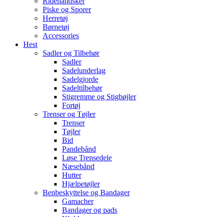
Ridehandsker
Piske og Sporer
Herretøj
Børnetøj
Accessories
Hest
Sadler og Tilbehør
Sadler
Sadelunderlag
Sadelgjorde
Sadeltilbehør
Stigremme og Stigbøjler
Fortøj
Trenser og Tøjler
Trenser
Tøjler
Bid
Pandebånd
Løse Trensedele
Næsebånd
Hutter
Hjælpetøjler
Benbeskyttelse og Bandager
Gamacher
Bandager og pads