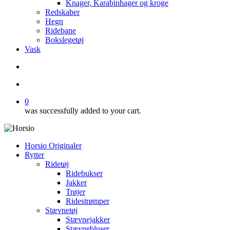
Knager, Karabinhager og kroge
Redskaber
Hegn
Ridebane
Bokslegetøj
Vask
search
account
0
was successfully added to your cart.
Horsio Originaler
Rytter
Ridetøj
Ridebukser
Jakker
Trøjer
Ridestrømper
Stævnetøj
Stævnejakker
Stævnebluser