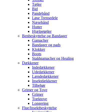
Tøjler
Bid
Pandebånd
Løse Trensedele
Næsebånd
Hutter
Hjælpetøjler
Benbeskyttelse og Bandager
Gamacher
Bandager og pads
Klokker
Boots
Staldgamacher og Healing
Dækkener
Indedækkener
Udedækkener
Lændedækkener
Insektdækkener
Tilbehør
Grimer og Tove
Grimer
Træktove
Longering
Flue/Insektbeskyttelse