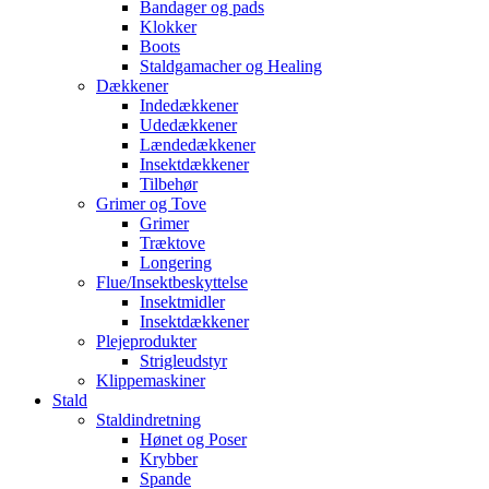
Bandager og pads
Klokker
Boots
Staldgamacher og Healing
Dækkener
Indedækkener
Udedækkener
Lændedækkener
Insektdækkener
Tilbehør
Grimer og Tove
Grimer
Træktove
Longering
Flue/Insektbeskyttelse
Insektmidler
Insektdækkener
Plejeprodukter
Strigleudstyr
Klippemaskiner
Stald
Staldindretning
Hønet og Poser
Krybber
Spande