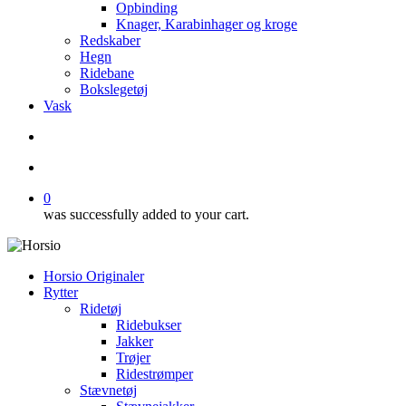
Opbinding
Knager, Karabinhager og kroge
Redskaber
Hegn
Ridebane
Bokslegetøj
Vask
search
account
0
was successfully added to your cart.
Horsio Originaler
Rytter
Ridetøj
Ridebukser
Jakker
Trøjer
Ridestrømper
Stævnetøj