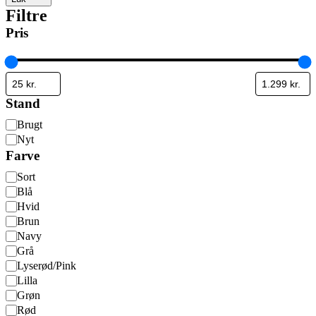
Filtre
Pris
Stand
Stand
Brugt
Nyt
Farve
Farve
Sort
Blå
Hvid
Brun
Navy
Grå
Lyserød/Pink
Lilla
Grøn
Rød