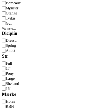
Bordeaux
Mønster
Orange
Tyrkis
Gul
Vis mere…
Diciplin
Diciplin
Dressur
Spring
Andet
Str
Str
Full
17"
Pony
Large
Shetland
16"
Mærke
Mærke
Horze
RBH