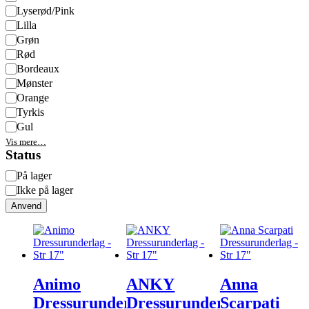
Lyserød/Pink
Lilla
Grøn
Rød
Bordeaux
Mønster
Orange
Tyrkis
Gul
Vis mere…
Status
Status
På lager
Ikke på lager
Anvend
Animo
ANKY
Anna
Dressurunderlag
Dressurunderlag
Scarpati