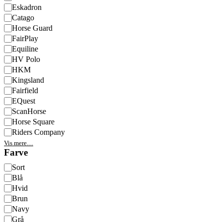
Eskadron
Catago
Horse Guard
FairPlay
Equiline
HV Polo
HKM
Kingsland
Fairfield
EQuest
ScanHorse
Horse Square
Riders Company
Vis mere…
Farve
Farve
Sort
Blå
Hvid
Brun
Navy
Grå