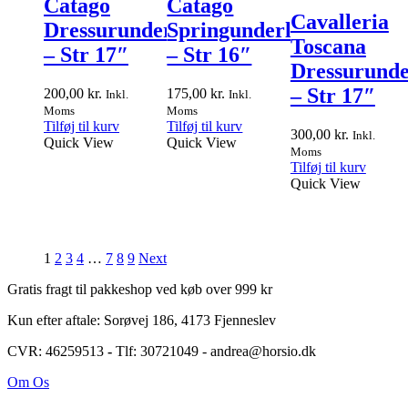
Catago
Catago
Cavalleria
Dressurunderlag
Springunderlag
Toscana
– Str 17″
– Str 16″
Dressurunde
– Str 17″
200,00
kr.
175,00
kr.
Inkl.
Inkl.
Moms
Moms
Tilføj til kurv
Tilføj til kurv
300,00
kr.
Inkl.
Quick View
Quick View
Moms
Tilføj til kurv
Quick View
1
2
3
4
…
7
8
9
Next
Gratis fragt til pakkeshop ved køb over 999 kr
Kun efter aftale: Sorøvej 186, 4173 Fjenneslev
CVR: 46259513
-
Tlf: 30721049 - andrea@horsio.dk
Om Os