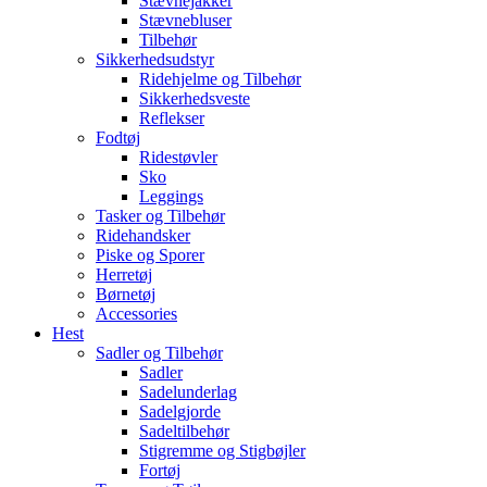
Stævnejakker
Stævnebluser
Tilbehør
Sikkerhedsudstyr
Ridehjelme og Tilbehør
Sikkerhedsveste
Reflekser
Fodtøj
Ridestøvler
Sko
Leggings
Tasker og Tilbehør
Ridehandsker
Piske og Sporer
Herretøj
Børnetøj
Accessories
Hest
Sadler og Tilbehør
Sadler
Sadelunderlag
Sadelgjorde
Sadeltilbehør
Stigremme og Stigbøjler
Fortøj