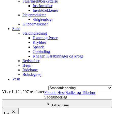
Flue/Insektbeskyttelse
Insektmidler
Insektdækkener
Plejeprodukter
Strigleudstyr
Klippemaskiner
Stald
Staldindretning
Hønet og Poser
Krybber
Spande
Opbinding
Knager, Karabinhager og kroge
Redskaber
Hegn
Ridebane
Bokslegetøj
Vask
Viser 1–12 af 97 resultater
Forside
Hest
Sadler og Tilbehør
Sadelunderlag
Filtrer varer
Luk