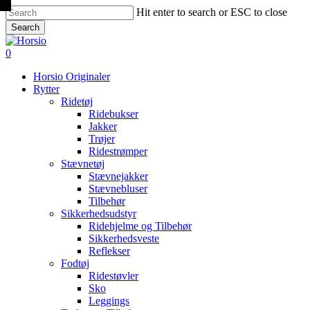
Skip
Hit enter to search or ESC to close
to
Search
main
Close
content
Search
search
account
0
Menu
Horsio Originaler
Rytter
Ridetøj
Ridebukser
Jakker
Trøjer
Ridestrømper
Stævnetøj
Stævnejakker
Stævnebluser
Tilbehør
Sikkerhedsudstyr
Ridehjelme og Tilbehør
Sikkerhedsveste
Reflekser
Fodtøj
Ridestøvler
Sko
Leggings