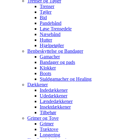
Trenser og Tøjler
Trenser
Tøjler
Bid
Pandebånd
Løse Trensedele
Næsebånd
Hutter
Hjælpetøjler
Benbeskyttelse og Bandager
Gamacher
Bandager og pads
Klokker
Boots
Staldgamacher og Healing
Dækkener
Indedækkener
Udedækkener
Lændedækkener
Insektdækkener
Tilbehør
Grimer og Tove
Grimer
Træktove
Longering