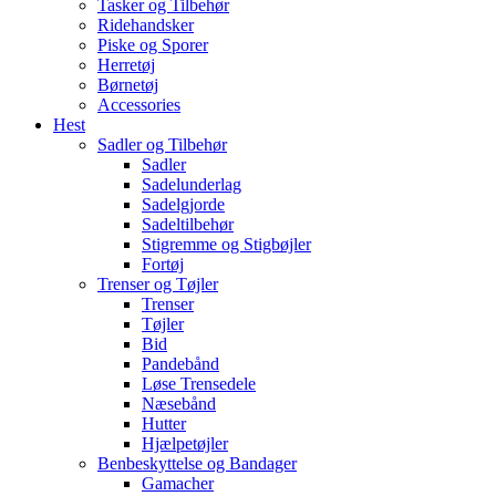
Tasker og Tilbehør
Ridehandsker
Piske og Sporer
Herretøj
Børnetøj
Accessories
Hest
Sadler og Tilbehør
Sadler
Sadelunderlag
Sadelgjorde
Sadeltilbehør
Stigremme og Stigbøjler
Fortøj
Trenser og Tøjler
Trenser
Tøjler
Bid
Pandebånd
Løse Trensedele
Næsebånd
Hutter
Hjælpetøjler
Benbeskyttelse og Bandager
Gamacher