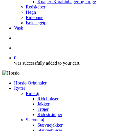
Knager, Karabinhager og kroge
Redskaber
Hegn
Ridebane
Bokslegetøj
Vask
search
account
0
was successfully added to your cart.
Horsio Originaler
Rytter
Ridetøj
Ridebukser
Jakker
Trøjer
Ridestrømper
Stævnetøj
Stævnejakker
Stævnebluser