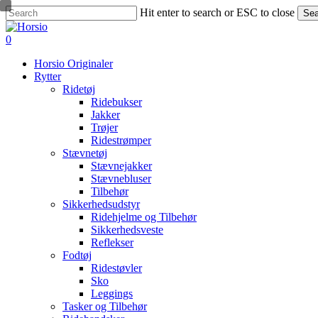
Skip
Hit enter to search or ESC to close
Sea
to
Close
main
Search
search
account
0
content
Menu
Horsio Originaler
Rytter
Ridetøj
Ridebukser
Jakker
Trøjer
Ridestrømper
Stævnetøj
Stævnejakker
Stævnebluser
Tilbehør
Sikkerhedsudstyr
Ridehjelme og Tilbehør
Sikkerhedsveste
Reflekser
Fodtøj
Ridestøvler
Sko
Leggings
Tasker og Tilbehør