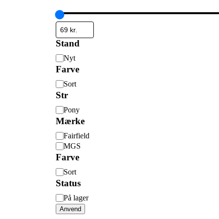
Stand
Stand
Nyt
Farve
Farve
Sort
Str
Str
Pony
Mærke
Mærke
Fairfield
MGS
Farve
Farve
Sort
Status
Status
På lager
Anvend