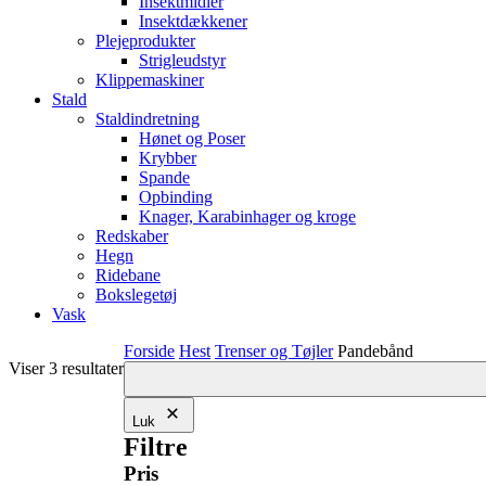
Insektmidler
Insektdækkener
Plejeprodukter
Strigleudstyr
Klippemaskiner
Stald
Staldindretning
Hønet og Poser
Krybber
Spande
Opbinding
Knager, Karabinhager og kroge
Redskaber
Hegn
Ridebane
Bokslegetøj
Vask
Forside
Hest
Trenser og Tøjler
Pandebånd
Viser 3 resultater
Luk
Filtre
Pris