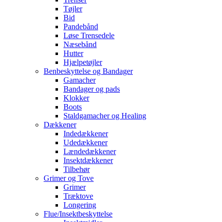
Tøjler
Bid
Pandebånd
Løse Trensedele
Næsebånd
Hutter
Hjælpetøjler
Benbeskyttelse og Bandager
Gamacher
Bandager og pads
Klokker
Boots
Staldgamacher og Healing
Dækkener
Indedækkener
Udedækkener
Lændedækkener
Insektdækkener
Tilbehør
Grimer og Tove
Grimer
Træktove
Longering
Flue/Insektbeskyttelse