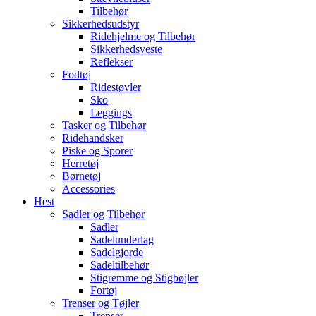
Tilbehør
Sikkerhedsudstyr
Ridehjelme og Tilbehør
Sikkerhedsveste
Reflekser
Fodtøj
Ridestøvler
Sko
Leggings
Tasker og Tilbehør
Ridehandsker
Piske og Sporer
Herretøj
Børnetøj
Accessories
Hest
Sadler og Tilbehør
Sadler
Sadelunderlag
Sadelgjorde
Sadeltilbehør
Stigremme og Stigbøjler
Fortøj
Trenser og Tøjler
Trenser