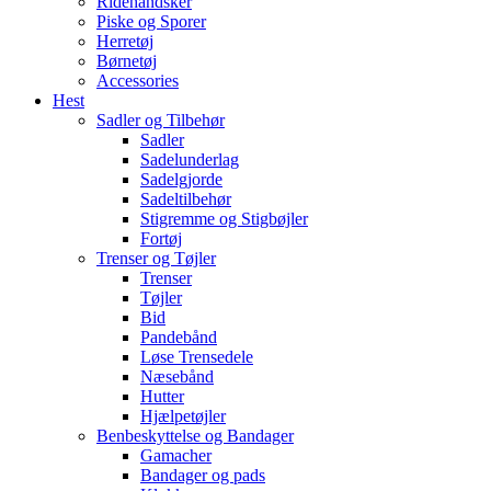
Ridehandsker
Piske og Sporer
Herretøj
Børnetøj
Accessories
Hest
Sadler og Tilbehør
Sadler
Sadelunderlag
Sadelgjorde
Sadeltilbehør
Stigremme og Stigbøjler
Fortøj
Trenser og Tøjler
Trenser
Tøjler
Bid
Pandebånd
Løse Trensedele
Næsebånd
Hutter
Hjælpetøjler
Benbeskyttelse og Bandager
Gamacher
Bandager og pads