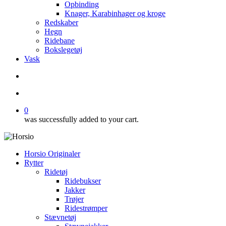
Opbinding
Knager, Karabinhager og kroge
Redskaber
Hegn
Ridebane
Bokslegetøj
Vask
search
account
0
was successfully added to your cart.
Horsio Originaler
Rytter
Ridetøj
Ridebukser
Jakker
Trøjer
Ridestrømper
Stævnetøj