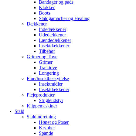
Bandager og pads
Klokker
Boots
Staldgamacher og Healing
Dækkener
Indedækkener
Udedækkener
Lændedækkener
Insektdækkener
Tilbehør
Grimer og Tove
Grimer
Træktove
Longering
Flue/Insektbeskyttelse
Insektmidler
Insektdækkener
Plejeprodukter
Strigleudstyr
Klippemaskiner
Stald
Staldindretning
Hønet og Poser
Krybber
Spande