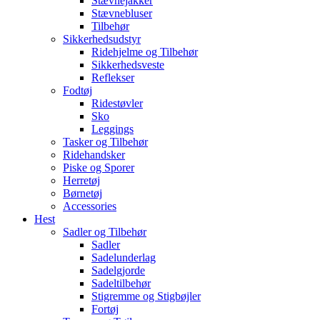
Stævnejakker
Stævnebluser
Tilbehør
Sikkerhedsudstyr
Ridehjelme og Tilbehør
Sikkerhedsveste
Reflekser
Fodtøj
Ridestøvler
Sko
Leggings
Tasker og Tilbehør
Ridehandsker
Piske og Sporer
Herretøj
Børnetøj
Accessories
Hest
Sadler og Tilbehør
Sadler
Sadelunderlag
Sadelgjorde
Sadeltilbehør
Stigremme og Stigbøjler
Fortøj