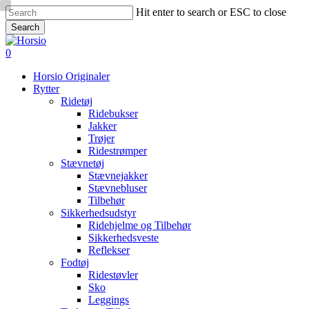
Skip
Hit enter to search or ESC to close
to
Search
main
Close
content
Search
search
account
0
Menu
Horsio Originaler
Rytter
Ridetøj
Ridebukser
Jakker
Trøjer
Ridestrømper
Stævnetøj
Stævnejakker
Stævnebluser
Tilbehør
Sikkerhedsudstyr
Ridehjelme og Tilbehør
Sikkerhedsveste
Reflekser
Fodtøj
Ridestøvler
Sko
Leggings