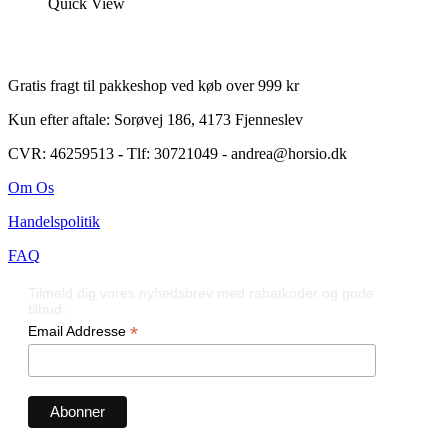
Quick View
Gratis fragt til pakkeshop ved køb over 999 kr
Kun efter aftale: Sorøvej 186, 4173 Fjenneslev
CVR: 46259513
-
Tlf: 30721049 - andrea@horsio.dk
Om Os
Handelspolitik
FAQ
Tilmeld dig vores nyhedsbrev med rabatkoder og gode
tilbud:
*
Email Addresse