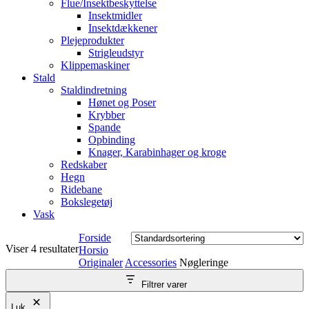
Flue/Insektbeskyttelse
Insektmidler
Insektdækkener
Plejeprodukter
Strigleudstyr
Klippemaskiner
Stald
Staldindretning
Hønet og Poser
Krybber
Spande
Opbinding
Knager, Karabinhager og kroge
Redskaber
Hegn
Ridebane
Bokslegetøj
Vask
Forside
Viser 4 resultater
Horsio
Originaler
Accessories
Nøgleringe
Filtrer varer
Luk