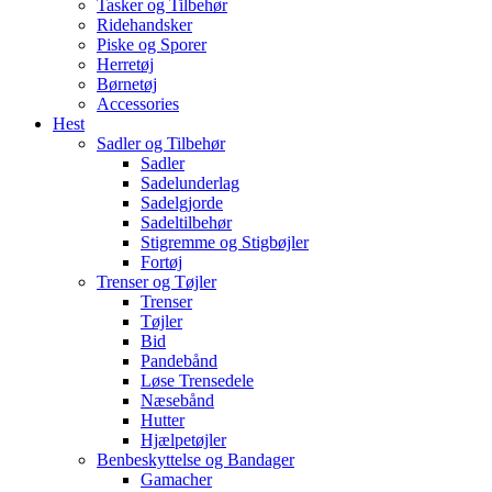
Tasker og Tilbehør
Ridehandsker
Piske og Sporer
Herretøj
Børnetøj
Accessories
Hest
Sadler og Tilbehør
Sadler
Sadelunderlag
Sadelgjorde
Sadeltilbehør
Stigremme og Stigbøjler
Fortøj
Trenser og Tøjler
Trenser
Tøjler
Bid
Pandebånd
Løse Trensedele
Næsebånd
Hutter
Hjælpetøjler
Benbeskyttelse og Bandager
Gamacher