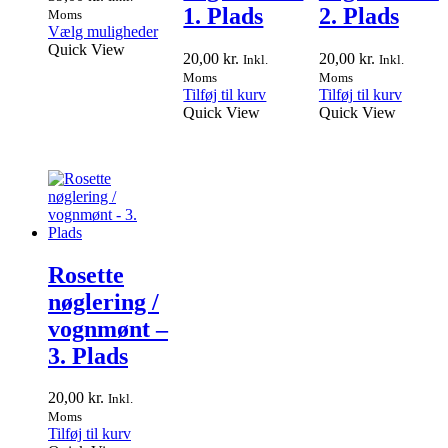
1. Plads
2. Plads
Moms
Dette
Vælg muligheder
vare
Quick View
20,00
kr.
20,00
kr.
Inkl.
Inkl.
har
Moms
Moms
flere
Tilføj til kurv
Tilføj til kurv
varianter.
Quick View
Quick View
Mulighederne
kan
vælges
på
varesiden
Rosette
nøglering /
vognmønt –
3. Plads
20,00
kr.
Inkl.
Moms
Tilføj til kurv