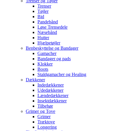
Trenser og Tøjler
Trenser
Tøjler
Bid
Pandebånd
Løse Trensedele
Næsebånd
Hutter
Hjælpetøjler
Benbeskyttelse og Bandager
Gamacher
Bandager og pads
Klokker
Boots
Staldgamacher og Healing
Dækkener
Indedækkener
Udedækkener
Lændedækkener
Insektdækkener
Tilbehør
Grimer og Tove
Grimer
Træktove
Longering