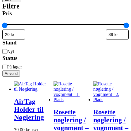
Filtre
Pris
Stand
Stand
Nyt
Status
Status
På lager
Anvend
AirTag
Holder til
Rosette
Rosette
Nøglering
nøglering /
nøglering /
vognmønt –
vognmønt –
39,00
kr.
Inkl.