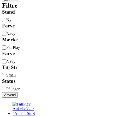
Filtre
Stand
Stand
Nyt
Farve
Farve
Navy
Mærke
Mærke
FairPlay
Farve
Farve
Navy
Tøj Str
Tøj
Small
Str
Status
Status
På lager
Anvend