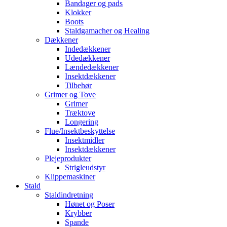
Bandager og pads
Klokker
Boots
Staldgamacher og Healing
Dækkener
Indedækkener
Udedækkener
Lændedækkener
Insektdækkener
Tilbehør
Grimer og Tove
Grimer
Træktove
Longering
Flue/Insektbeskyttelse
Insektmidler
Insektdækkener
Plejeprodukter
Strigleudstyr
Klippemaskiner
Stald
Staldindretning
Hønet og Poser
Krybber
Spande