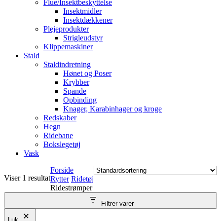
Flue/Insektbeskyttelse
Insektmidler
Insektdækkener
Plejeprodukter
Strigleudstyr
Klippemaskiner
Stald
Staldindretning
Hønet og Poser
Krybber
Spande
Opbinding
Knager, Karabinhager og kroge
Redskaber
Hegn
Ridebane
Bokslegetøj
Vask
Forside
Viser 1 resultat
Rytter
Ridetøj
Ridestrømper
Filtrer varer
Luk