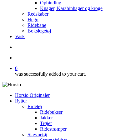
Opbinding
Knager, Karabinhager og kroge
Redskaber
Hegn
Ridebane
Bokslegetøj
Vask
search
account
0
was successfully added to your cart.
Horsio Originaler
Rytter
Ridetøj
Ridebukser
Jakker
Trøjer
Ridestrømper
Stævnetøj