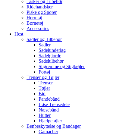
Tasker og Tilbehør
Ridehandsker
Piske og Sporer
Herretøj
Børnetøj
Accessories
Hest
Sadler og Tilbehør
Sadler
Sadelunderlag
Sadelgjorde
Sadeltilbehør
Stigremme og Stigbøjler
Fortøj
Trenser og Tøjler
Trenser
Tøjler
Bid
Pandebånd
Løse Trensedele
Næsebånd
Hutter
Hjælpetøjler
Benbeskyttelse og Bandager
Gamacher