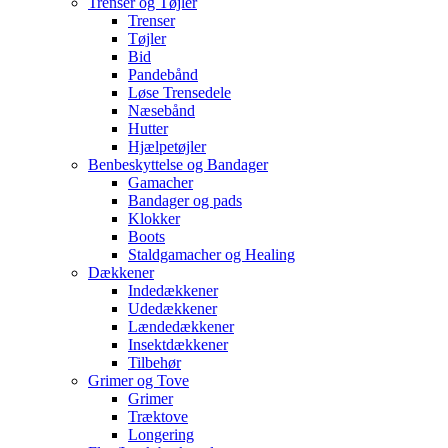
Trenser og Tøjler
Trenser
Tøjler
Bid
Pandebånd
Løse Trensedele
Næsebånd
Hutter
Hjælpetøjler
Benbeskyttelse og Bandager
Gamacher
Bandager og pads
Klokker
Boots
Staldgamacher og Healing
Dækkener
Indedækkener
Udedækkener
Lændedækkener
Insektdækkener
Tilbehør
Grimer og Tove
Grimer
Træktove
Longering