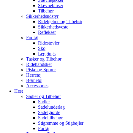
Stævnejakker
Stævnebluser
Tilbehør
Sikkerhedsudstyr
Ridehjelme og Tilbehør
Sikkerhedsveste
Reflekser
Fodtøj
Ridestøvler
Sko
Leggings
Tasker og Tilbehør
Ridehandsker
Piske og Sporer
Herretøj
Børnetøj
Accessories
Hest
Sadler og Tilbehør
Sadler
Sadelunderlag
Sadelgjorde
Sadeltilbehør
Stigremme og Stigbøjler
Fortøj