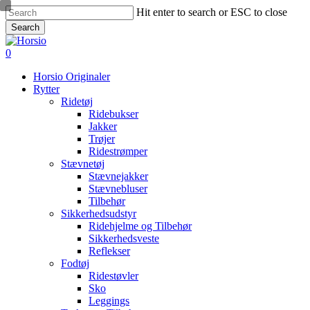
Skip
Hit enter to search or ESC to close
to
Search
main
Close
content
Search
search
account
0
Menu
Horsio Originaler
Rytter
Ridetøj
Ridebukser
Jakker
Trøjer
Ridestrømper
Stævnetøj
Stævnejakker
Stævnebluser
Tilbehør
Sikkerhedsudstyr
Ridehjelme og Tilbehør
Sikkerhedsveste
Reflekser
Fodtøj
Ridestøvler
Sko
Leggings