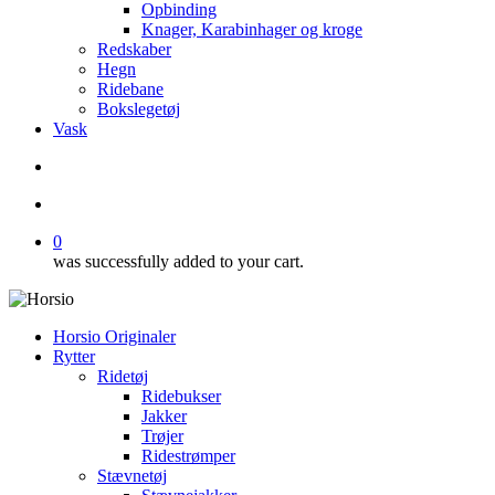
Opbinding
Knager, Karabinhager og kroge
Redskaber
Hegn
Ridebane
Bokslegetøj
Vask
search
account
0
was successfully added to your cart.
Horsio Originaler
Rytter
Ridetøj
Ridebukser
Jakker
Trøjer
Ridestrømper
Stævnetøj