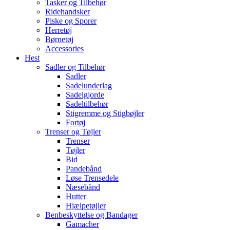
Tasker og Tilbehør
Ridehandsker
Piske og Sporer
Herretøj
Børnetøj
Accessories
Hest
Sadler og Tilbehør
Sadler
Sadelunderlag
Sadelgjorde
Sadeltilbehør
Stigremme og Stigbøjler
Fortøj
Trenser og Tøjler
Trenser
Tøjler
Bid
Pandebånd
Løse Trensedele
Næsebånd
Hutter
Hjælpetøjler
Benbeskyttelse og Bandager
Gamacher