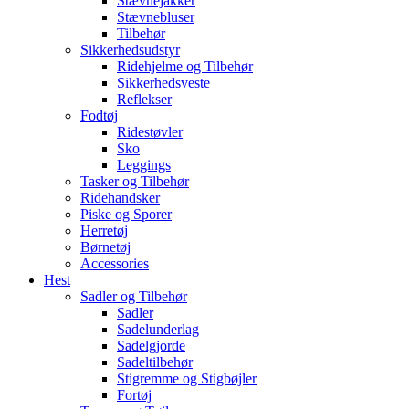
Stævnejakker
Stævnebluser
Tilbehør
Sikkerhedsudstyr
Ridehjelme og Tilbehør
Sikkerhedsveste
Reflekser
Fodtøj
Ridestøvler
Sko
Leggings
Tasker og Tilbehør
Ridehandsker
Piske og Sporer
Herretøj
Børnetøj
Accessories
Hest
Sadler og Tilbehør
Sadler
Sadelunderlag
Sadelgjorde
Sadeltilbehør
Stigremme og Stigbøjler
Fortøj