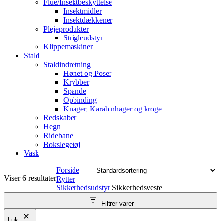
Flue/Insektbeskyttelse
Insektmidler
Insektdækkener
Plejeprodukter
Strigleudstyr
Klippemaskiner
Stald
Staldindretning
Hønet og Poser
Krybber
Spande
Opbinding
Knager, Karabinhager og kroge
Redskaber
Hegn
Ridebane
Bokslegetøj
Vask
Forside
Viser 6 resultater
Rytter
Sikkerhedsudstyr
Sikkerhedsveste
Filtrer varer
Luk