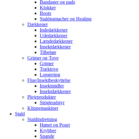
Bandager og pads
Klokker
Boots
Staldgamacher og Healing
Dækkener
Indedækkener
Udedækkener
Lændedækkener
Insektdækkener
Tilbehør
Grimer og Tove
Grimer
Træktove
Longering
Flue/Insektbeskyttelse
Insektmidler
Insektdækkener
Plejeprodukter
Strigleudstyr
Klippemaskiner
Stald
Staldindretning
Hønet og Poser
Krybber
Spande