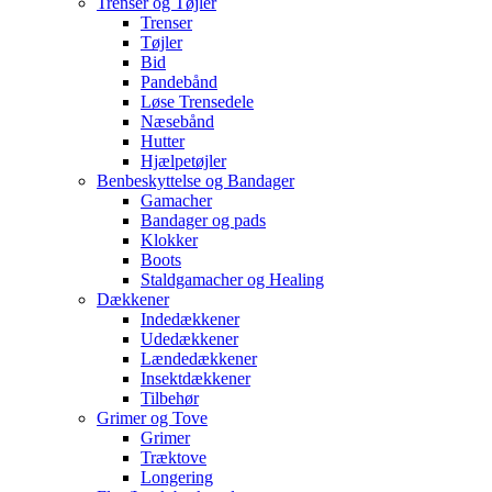
Trenser og Tøjler
Trenser
Tøjler
Bid
Pandebånd
Løse Trensedele
Næsebånd
Hutter
Hjælpetøjler
Benbeskyttelse og Bandager
Gamacher
Bandager og pads
Klokker
Boots
Staldgamacher og Healing
Dækkener
Indedækkener
Udedækkener
Lændedækkener
Insektdækkener
Tilbehør
Grimer og Tove
Grimer
Træktove
Longering