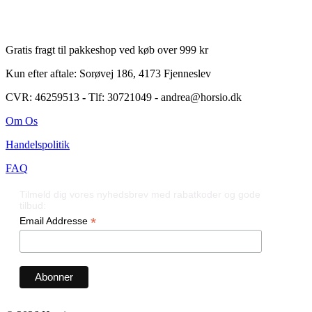
Gratis fragt til pakkeshop ved køb over 999 kr
Kun efter aftale: Sorøvej 186, 4173 Fjenneslev
CVR: 46259513
-
Tlf: 30721049 - andrea@horsio.dk
Om Os
Handelspolitik
FAQ
Tilmeld dig vores nyhedsbrev med rabatkoder og gode
tilbud:
*
Email Addresse