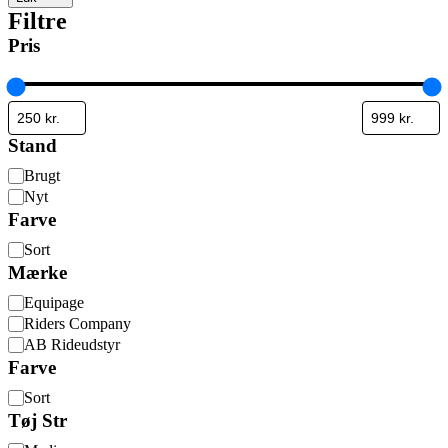
Filtre
Pris
Stand
Stand
Brugt
Nyt
Farve
Farve
Sort
Mærke
Mærke
Equipage
Riders Company
AB Rideudstyr
Farve
Farve
Sort
Tøj Str