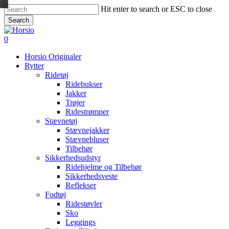
Skip
Hit enter to search or ESC to close
to
Search
main
Close
content
Search
search
account
0
Menu
Horsio Originaler
Rytter
Ridetøj
Ridebukser
Jakker
Trøjer
Ridestrømper
Stævnetøj
Stævnejakker
Stævnebluser
Tilbehør
Sikkerhedsudstyr
Ridehjelme og Tilbehør
Sikkerhedsveste
Reflekser
Fodtøj
Ridestøvler
Sko
Leggings