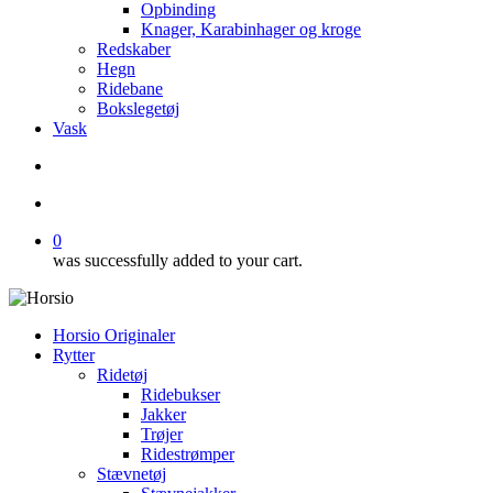
Opbinding
Knager, Karabinhager og kroge
Redskaber
Hegn
Ridebane
Bokslegetøj
Vask
search
account
0
was successfully added to your cart.
Horsio Originaler
Rytter
Ridetøj
Ridebukser
Jakker
Trøjer
Ridestrømper
Stævnetøj