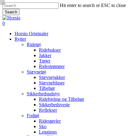
Skip
Hit enter to search or ESC to close
to
Search
main
Close
content
Search
search
account
0
Menu
Horsio Originaler
Rytter
Ridetøj
Ridebukser
Jakker
Trøjer
Ridestrømper
Stævnetøj
Stævnejakker
Stævnebluser
Tilbehør
Sikkerhedsudstyr
Ridehjelme og Tilbehør
Sikkerhedsveste
Reflekser
Fodtøj
Ridestøvler
Sko
Leggings