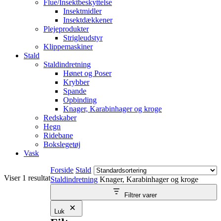
Flue/Insektbeskyttelse
Insektmidler
Insektdækkener
Plejeprodukter
Strigleudstyr
Klippemaskiner
Stald
Staldindretning
Hønet og Poser
Krybber
Spande
Opbinding
Knager, Karabinhager og kroge
Redskaber
Hegn
Ridebane
Bokslegetøj
Vask
Forside
Stald
Viser 1 resultat
Staldindretning
Knager, Karabinhager og kroge
Filtrer varer
Luk