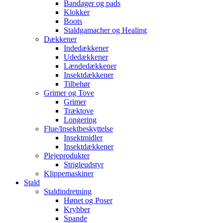
Bandager og pads
Klokker
Boots
Staldgamacher og Healing
Dækkener
Indedækkener
Udedækkener
Lændedækkener
Insektdækkener
Tilbehør
Grimer og Tove
Grimer
Træktove
Longering
Flue/Insektbeskyttelse
Insektmidler
Insektdækkener
Plejeprodukter
Strigleudstyr
Klippemaskiner
Stald
Staldindretning
Hønet og Poser
Krybber
Spande