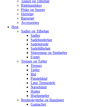
Tasker og Tilbehør
Ridehandsker
Piske og Sporer
Herretøj
Børnetøj
Accessories
Hest
Sadler og Tilbehør
Sadler
Sadelunderlag
Sadelgjorde
Sadeltilbehør
Stigremme og Stigbøjler
Fortøj
Trenser og Tøjler
Trenser
Tøjler
Bid
Pandebånd
Løse Trensedele
Næsebånd
Hutter
Hjælpetøjler
Benbeskyttelse og Bandager
Gamacher