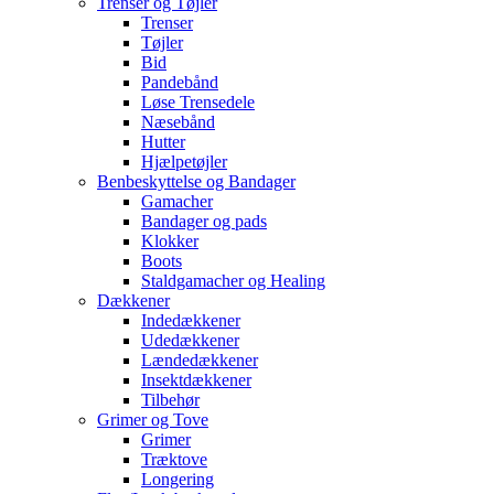
Trenser og Tøjler
Trenser
Tøjler
Bid
Pandebånd
Løse Trensedele
Næsebånd
Hutter
Hjælpetøjler
Benbeskyttelse og Bandager
Gamacher
Bandager og pads
Klokker
Boots
Staldgamacher og Healing
Dækkener
Indedækkener
Udedækkener
Lændedækkener
Insektdækkener
Tilbehør
Grimer og Tove
Grimer
Træktove
Longering