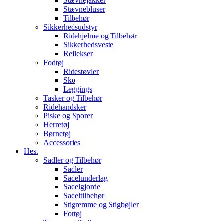
Stævnejakker
Stævnebluser
Tilbehør
Sikkerhedsudstyr
Ridehjelme og Tilbehør
Sikkerhedsveste
Reflekser
Fodtøj
Ridestøvler
Sko
Leggings
Tasker og Tilbehør
Ridehandsker
Piske og Sporer
Herretøj
Børnetøj
Accessories
Hest
Sadler og Tilbehør
Sadler
Sadelunderlag
Sadelgjorde
Sadeltilbehør
Stigremme og Stigbøjler
Fortøj