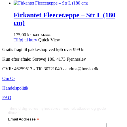
Firkantet Fleecetæppe – Str L (180
cm)
175,00
kr.
Inkl. Moms
Tilføj til kurv
Quick View
Gratis fragt til pakkeshop ved køb over 999 kr
Kun efter aftale: Sorøvej 186, 4173 Fjenneslev
CVR: 46259513
-
Tlf: 30721049 - andrea@horsio.dk
Om Os
Handelspolitik
FAQ
Tilmeld dig vores nyhedsbrev med rabatkoder og gode
tilbud:
*
Email Addresse