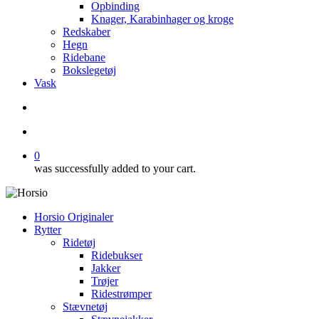
Opbinding
Knager, Karabinhager og kroge
Redskaber
Hegn
Ridebane
Bokslegetøj
Vask
search
account
0
was successfully added to your cart.
Horsio Originaler
Rytter
Ridetøj
Ridebukser
Jakker
Trøjer
Ridestrømper
Stævnetøj