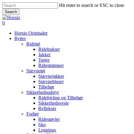
Skip
Hit enter to search or ESC to close
to
Search
main
Close
content
Search
search
account
0
Menu
Horsio Originaler
Rytter
Ridetøj
Ridebukser
Jakker
Trøjer
Ridestrømper
Stævnetøj
Stævnejakker
Stævnebluser
Tilbehør
Sikkerhedsudstyr
Ridehjelme og Tilbehør
Sikkerhedsveste
Reflekser
Fodtøj
Ridestøvler
Sko
Leggings