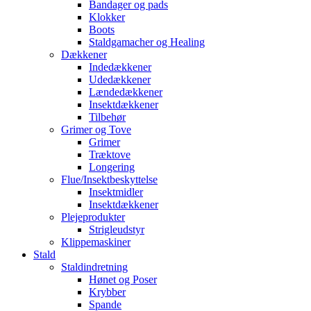
Bandager og pads
Klokker
Boots
Staldgamacher og Healing
Dækkener
Indedækkener
Udedækkener
Lændedækkener
Insektdækkener
Tilbehør
Grimer og Tove
Grimer
Træktove
Longering
Flue/Insektbeskyttelse
Insektmidler
Insektdækkener
Plejeprodukter
Strigleudstyr
Klippemaskiner
Stald
Staldindretning
Hønet og Poser
Krybber
Spande