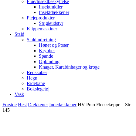
Flue/Insektbeskyttelse
Insektmidler
Insektdækkener
Plejeprodukter
Strigleudstyr
Klippemaskiner
Stald
Staldindretning
Hønet og Poser
Krybber
Spande
Opbinding
Knager, Karabinhager og kroge
Redskaber
Hegn
Ridebane
Bokslegetøj
Vask
Forside
Hest
Dækkener
Indedækkener
HV Polo Fleecetæppe – Str
145