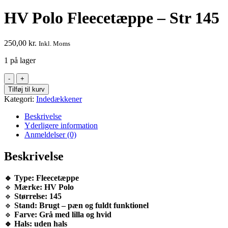
HV Polo Fleecetæppe – Str 145
250,00
kr.
Inkl. Moms
1 på lager
HV
Polo
Tilføj til kurv
Fleecetæppe
Kategori:
Indedækkener
–
Str
Beskrivelse
145
Yderligere information
antal
Anmeldelser (0)
Beskrivelse
🔹 Type: Fleecetæppe
🔹
Mærke: HV Polo
🔹
Størrelse
:
145
🔹
Stand:
Brugt – pæn og fuldt funktionel
🔹
Farve: Grå med lilla og hvid
🔹 Hals: uden hals