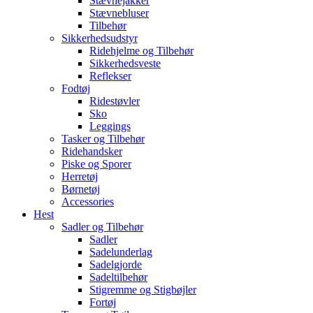
Stævnejakker
Stævnebluser
Tilbehør
Sikkerhedsudstyr
Ridehjelme og Tilbehør
Sikkerhedsveste
Reflekser
Fodtøj
Ridestøvler
Sko
Leggings
Tasker og Tilbehør
Ridehandsker
Piske og Sporer
Herretøj
Børnetøj
Accessories
Hest
Sadler og Tilbehør
Sadler
Sadelunderlag
Sadelgjorde
Sadeltilbehør
Stigremme og Stigbøjler
Fortøj