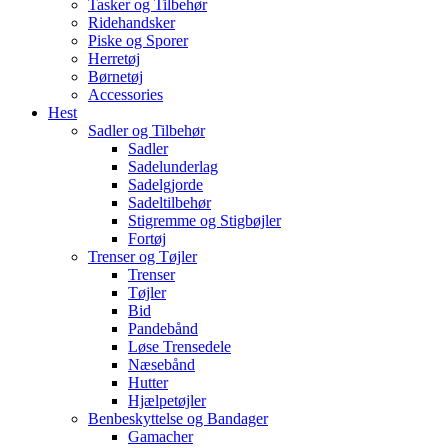
Tasker og Tilbehør
Ridehandsker
Piske og Sporer
Herretøj
Børnetøj
Accessories
Hest
Sadler og Tilbehør
Sadler
Sadelunderlag
Sadelgjorde
Sadeltilbehør
Stigremme og Stigbøjler
Fortøj
Trenser og Tøjler
Trenser
Tøjler
Bid
Pandebånd
Løse Trensedele
Næsebånd
Hutter
Hjælpetøjler
Benbeskyttelse og Bandager
Gamacher