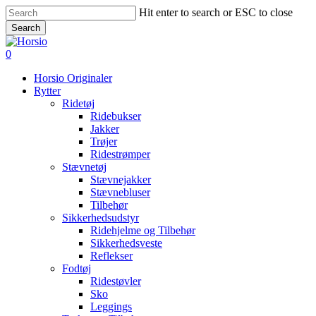
Skip
Hit enter to search or ESC to close
to
Search
main
Close
content
Search
search
account
0
Menu
Horsio Originaler
Rytter
Ridetøj
Ridebukser
Jakker
Trøjer
Ridestrømper
Stævnetøj
Stævnejakker
Stævnebluser
Tilbehør
Sikkerhedsudstyr
Ridehjelme og Tilbehør
Sikkerhedsveste
Reflekser
Fodtøj
Ridestøvler
Sko
Leggings