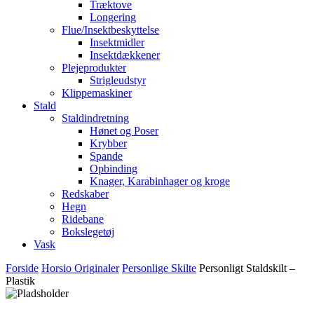
Træktove
Longering
Flue/Insektbeskyttelse
Insektmidler
Insektdækkener
Plejeprodukter
Strigleudstyr
Klippemaskiner
Stald
Staldindretning
Hønet og Poser
Krybber
Spande
Opbinding
Knager, Karabinhager og kroge
Redskaber
Hegn
Ridebane
Bokslegetøj
Vask
Forside
Horsio Originaler
Personlige Skilte
Personligt Staldskilt –
Plastik