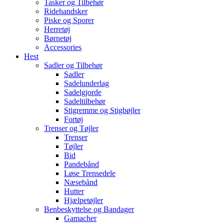
Tasker og Tilbehør
Ridehandsker
Piske og Sporer
Herretøj
Børnetøj
Accessories
Hest
Sadler og Tilbehør
Sadler
Sadelunderlag
Sadelgjorde
Sadeltilbehør
Stigremme og Stigbøjler
Fortøj
Trenser og Tøjler
Trenser
Tøjler
Bid
Pandebånd
Løse Trensedele
Næsebånd
Hutter
Hjælpetøjler
Benbeskyttelse og Bandager
Gamacher