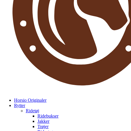
Horsio Originaler
Rytter
Ridetøj
Ridebukser
Jakker
Trøjer