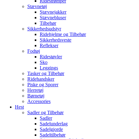
Ridestrømper
Stævnetøj
Stævnejakker
Stævnebluser
Tilbehør
Sikkerhedsudstyr
Ridehjelme og Tilbehør
Sikkerhedsveste
Reflekser
Fodtøj
Ridestøvler
Sko
Leggings
Tasker og Tilbehør
Ridehandsker
Piske og Sporer
Herretøj
Børnetøj
Accessories
Hest
Sadler og Tilbehør
Sadler
Sadelunderlag
Sadelgjorde
Sadeltilbehør