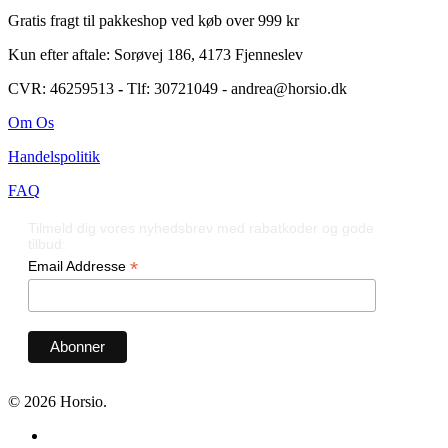
Gratis fragt til pakkeshop ved køb over 999 kr
Kun efter aftale: Sorøvej 186, 4173 Fjenneslev
CVR: 46259513
-
Tlf: 30721049 - andrea@horsio.dk
Om Os
Handelspolitik
FAQ
Tilmeld dig vores nyhedsbrev med rabatkoder og gode
tilbud:
*
Email Addresse
© 2026 Horsio.
facebook