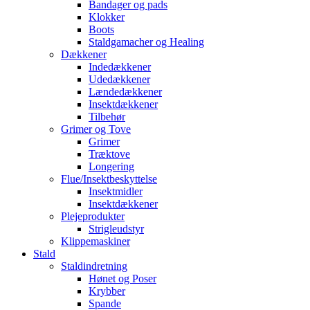
Bandager og pads
Klokker
Boots
Staldgamacher og Healing
Dækkener
Indedækkener
Udedækkener
Lændedækkener
Insektdækkener
Tilbehør
Grimer og Tove
Grimer
Træktove
Longering
Flue/Insektbeskyttelse
Insektmidler
Insektdækkener
Plejeprodukter
Strigleudstyr
Klippemaskiner
Stald
Staldindretning
Hønet og Poser
Krybber
Spande