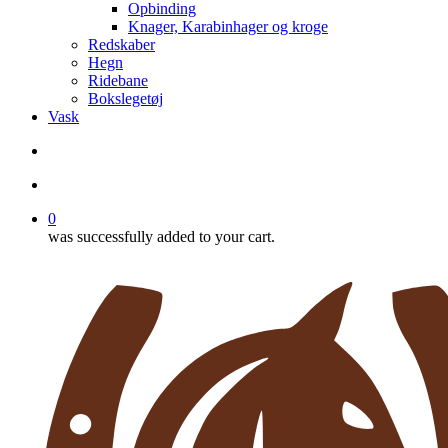
Opbinding
Knager, Karabinhager og kroge
Redskaber
Hegn
Ridebane
Bokslegetøj
Vask
search
account
0
was successfully added to your cart.