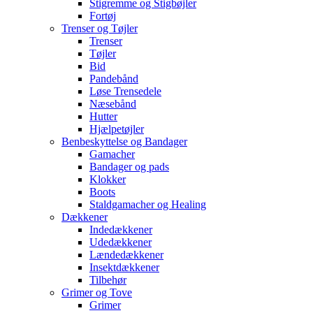
Stigremme og Stigbøjler
Fortøj
Trenser og Tøjler
Trenser
Tøjler
Bid
Pandebånd
Løse Trensedele
Næsebånd
Hutter
Hjælpetøjler
Benbeskyttelse og Bandager
Gamacher
Bandager og pads
Klokker
Boots
Staldgamacher og Healing
Dækkener
Indedækkener
Udedækkener
Lændedækkener
Insektdækkener
Tilbehør
Grimer og Tove
Grimer