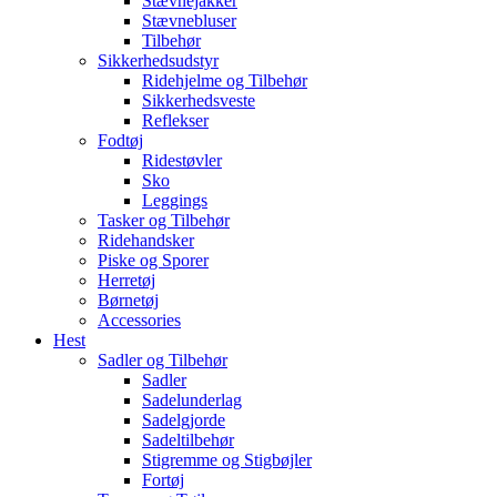
Stævnejakker
Stævnebluser
Tilbehør
Sikkerhedsudstyr
Ridehjelme og Tilbehør
Sikkerhedsveste
Reflekser
Fodtøj
Ridestøvler
Sko
Leggings
Tasker og Tilbehør
Ridehandsker
Piske og Sporer
Herretøj
Børnetøj
Accessories
Hest
Sadler og Tilbehør
Sadler
Sadelunderlag
Sadelgjorde
Sadeltilbehør
Stigremme og Stigbøjler
Fortøj