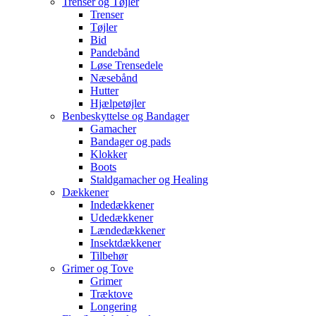
Trenser og Tøjler
Trenser
Tøjler
Bid
Pandebånd
Løse Trensedele
Næsebånd
Hutter
Hjælpetøjler
Benbeskyttelse og Bandager
Gamacher
Bandager og pads
Klokker
Boots
Staldgamacher og Healing
Dækkener
Indedækkener
Udedækkener
Lændedækkener
Insektdækkener
Tilbehør
Grimer og Tove
Grimer
Træktove
Longering