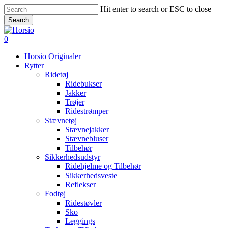
Skip
Hit enter to search or ESC to close
to
Search
main
Close
content
Search
search
account
0
Menu
Horsio Originaler
Rytter
Ridetøj
Ridebukser
Jakker
Trøjer
Ridestrømper
Stævnetøj
Stævnejakker
Stævnebluser
Tilbehør
Sikkerhedsudstyr
Ridehjelme og Tilbehør
Sikkerhedsveste
Reflekser
Fodtøj
Ridestøvler
Sko
Leggings