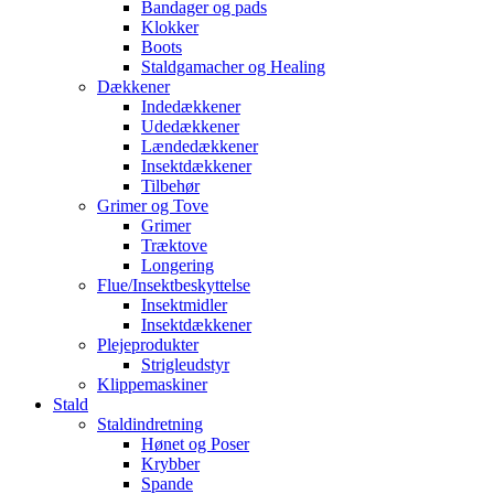
Bandager og pads
Klokker
Boots
Staldgamacher og Healing
Dækkener
Indedækkener
Udedækkener
Lændedækkener
Insektdækkener
Tilbehør
Grimer og Tove
Grimer
Træktove
Longering
Flue/Insektbeskyttelse
Insektmidler
Insektdækkener
Plejeprodukter
Strigleudstyr
Klippemaskiner
Stald
Staldindretning
Hønet og Poser
Krybber
Spande