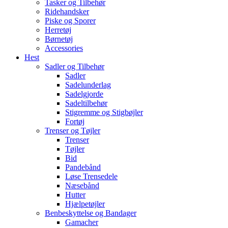
Tasker og Tilbehør
Ridehandsker
Piske og Sporer
Herretøj
Børnetøj
Accessories
Hest
Sadler og Tilbehør
Sadler
Sadelunderlag
Sadelgjorde
Sadeltilbehør
Stigremme og Stigbøjler
Fortøj
Trenser og Tøjler
Trenser
Tøjler
Bid
Pandebånd
Løse Trensedele
Næsebånd
Hutter
Hjælpetøjler
Benbeskyttelse og Bandager
Gamacher