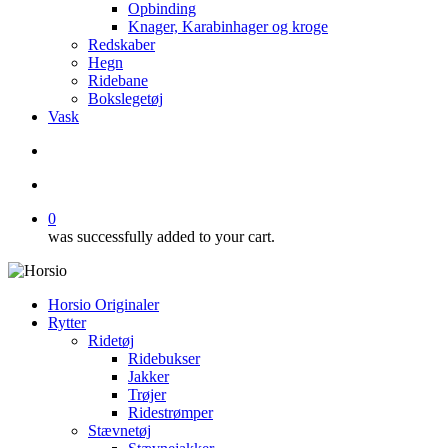
Opbinding
Knager, Karabinhager og kroge
Redskaber
Hegn
Ridebane
Bokslegetøj
Vask
search
account
0
was successfully added to your cart.
Horsio Originaler
Rytter
Ridetøj
Ridebukser
Jakker
Trøjer
Ridestrømper
Stævnetøj