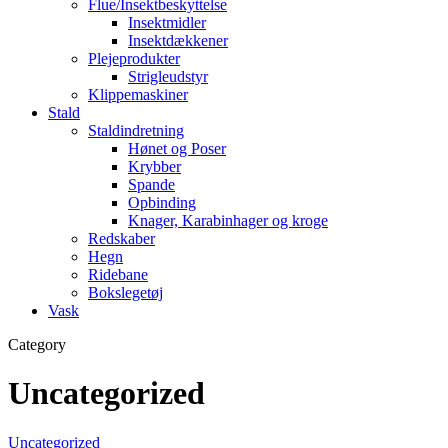
Flue/Insektbeskyttelse
Insektmidler
Insektdækkener
Plejeprodukter
Strigleudstyr
Klippemaskiner
Stald
Staldindretning
Hønet og Poser
Krybber
Spande
Opbinding
Knager, Karabinhager og kroge
Redskaber
Hegn
Ridebane
Bokslegetøj
Vask
Category
Uncategorized
Hvad
Uncategorized