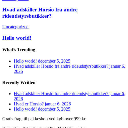
adskiller
Horsio
Hvad adskiller Horsio fra andre
fra
rideudstyrsbutikker?
andre
rideudstyrsbutikker?
Hello
Uncategorized
world!
Hello world!
What’s Trending
Hello world!
december 5, 2025
Hvad adskiller Horsio fra andre rideudstyrsbutikker?
januar 6,
2026
Recently Written
Hvad adskiller Horsio fra andre rideudstyrsbutikker?
januar 6,
2026
Hvad er Horsio?
januar 6, 2026
Hello world!
december 5, 2025
Gratis fragt til pakkeshop ved køb over 999 kr